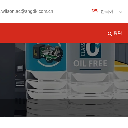
n.wilson.ac@shgdk.com.cn
한국어
English
찾다
Español
Português
русский
Français
日本語
Deutsch
tiếng Việt
Italiano