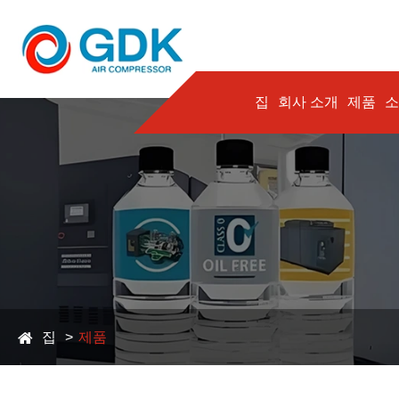
집
회사 소개
제품
소
집
제품