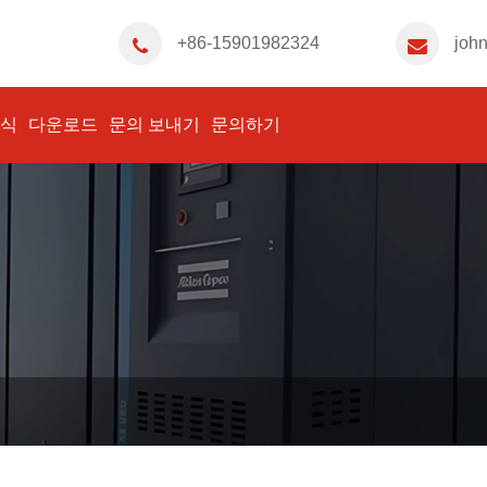
+86-15901982324
joh
식
다운로드
문의 보내기
문의하기