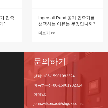
공기 압축
Ingersoll Rand 공기 압축기를
까?
선택하는 이유는 무엇입니까?
더보기 >>
문의하기
전화:
+86-15901982324
이동하는:
+86-15901982324
이메일:
john.wilson.ac@shgdk.com.cn